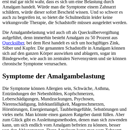
erst mal gar nicht wahr, dass es sich um eine Belastung durch
Amalgam handelt. Würde man die Symptome einem Zahnarzt
schildern, würde dieser sofort Bescheid wissen. Und so schwer es
auch zu begreifen ist, so bietet die Schulmedizin leider keine
wirkungsvolle Therapie, die Schadstoffe müssen ausgeleitet werden.
Die Amalgambelastung wird auch oft als Quecksilbervergiftung
aufgeführt, denn immerhin besteht Amalgam zu 50 Prozent aus
Quecksilber
, bei dem Rest handelt es sich um hochgiftiges Zink,
Silber und Kupfer. Die genannten Schadstoffe in Amalgam können
sich auf den ganzen Körper auswirken und ablagern, sogar im
Bindegewebe, wie auch im zentralen Nervensystem und sie können
chronische Symptome verursachen.
Symptome der Amalgambelastung
Die Symptome können Allergien sein, Schwäche, Asthma,
Entzündungen der Nebenhöhlen, Kopfschmerzen,
Leberschädigungen, Mundzuckungen, Psychosen,
Nierenschädigung, Infektanfälligkeit, Magenschmerzen,
Hörstörungen, Energiemangel, Taubheitsgefühle, Sehstörungen und
vieles mehr. Man könnte einen ganzen Ratgeber damit füllen. Aber
zum Glück gibt es Ausleitungsmethoden, denen man sich zuwenden
kann, um sich endlich vom Amalgam befreien zu können, besser