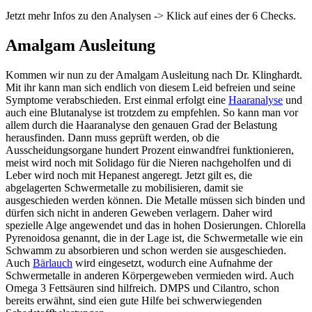
Jetzt mehr Infos zu den Analysen -> Klick auf eines der 6 Checks.
Amalgam Ausleitung
Kommen wir nun zu der Amalgam Ausleitung nach Dr. Klinghardt.
Mit ihr kann man sich endlich von diesem Leid befreien und seine
Symptome verabschieden. Erst einmal erfolgt eine
Haaranalyse
und
auch eine Blutanalyse ist trotzdem zu empfehlen. So kann man vor
allem durch die Haaranalyse den genauen Grad der Belastung
herausfinden. Dann muss geprüft werden, ob die
Ausscheidungsorgane hundert Prozent einwandfrei funktionieren,
meist wird noch mit Solidago für die Nieren nachgeholfen und di
Leber wird noch mit Hepanest angeregt. Jetzt gilt es, die
abgelagerten Schwermetalle zu mobilisieren, damit sie
ausgeschieden werden können. Die Metalle müssen sich binden und
dürfen sich nicht in anderen Geweben verlagern. Daher wird
spezielle Alge angewendet und das in hohen Dosierungen. Chlorella
Pyrenoidosa genannt, die in der Lage ist, die Schwermetalle wie ein
Schwamm zu absorbieren und schon werden sie ausgeschieden.
Auch
Bärlauch
wird eingesetzt, wodurch eine Aufnahme der
Schwermetalle in anderen Körpergeweben vermieden wird. Auch
Omega 3 Fettsäuren sind hilfreich. DMPS und Cilantro, schon
bereits erwähnt, sind eien gute Hilfe bei schwerwiegenden