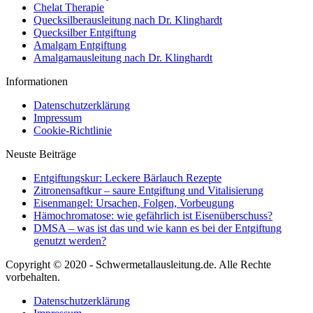
Chelat Therapie
Quecksilberausleitung nach Dr. Klinghardt
Quecksilber Entgiftung
Amalgam Entgiftung
Amalgamausleitung nach Dr. Klinghardt
Informationen
Datenschutzerklärung
Impressum
Cookie-Richtlinie
Neuste Beiträge
Entgiftungskur: Leckere Bärlauch Rezepte
Zitronensaftkur – saure Entgiftung und Vitalisierung
Eisenmangel: Ursachen, Folgen, Vorbeugung
Hämochromatose: wie gefährlich ist Eisenüberschuss?
DMSA – was ist das und wie kann es bei der Entgiftung
genutzt werden?
Copyright © 2020 - Schwermetallausleitung.de. Alle Rechte
vorbehalten.
Datenschutzerklärung