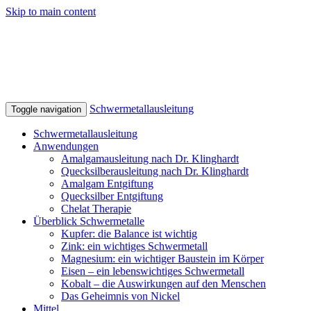
Skip to main content
Schwermetallausleitung
Toggle navigation
Schwermetallausleitung
Anwendungen
Amalgamausleitung nach Dr. Klinghardt
Quecksilberausleitung nach Dr. Klinghardt
Amalgam Entgiftung
Quecksilber Entgiftung
Chelat Therapie
Überblick Schwermetalle
Kupfer: die Balance ist wichtig
Zink: ein wichtiges Schwermetall
Magnesium: ein wichtiger Baustein im Körper
Eisen – ein lebenswichtiges Schwermetall
Kobalt – die Auswirkungen auf den Menschen
Das Geheimnis von Nickel
Mittel