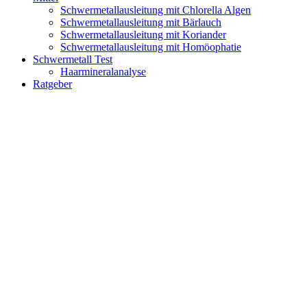
Schwermetallausleitung mit Chlorella Algen
Schwermetallausleitung mit Bärlauch
Schwermetallausleitung mit Koriander
Schwermetallausleitung mit Homöophatie
Schwermetall Test
Haarmineralanalyse
Ratgeber