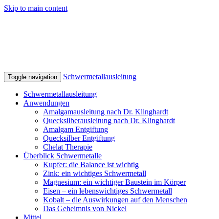
Skip to main content
Schwermetallausleitung
Toggle navigation
Schwermetallausleitung
Anwendungen
Amalgamausleitung nach Dr. Klinghardt
Quecksilberausleitung nach Dr. Klinghardt
Amalgam Entgiftung
Quecksilber Entgiftung
Chelat Therapie
Überblick Schwermetalle
Kupfer: die Balance ist wichtig
Zink: ein wichtiges Schwermetall
Magnesium: ein wichtiger Baustein im Körper
Eisen – ein lebenswichtiges Schwermetall
Kobalt – die Auswirkungen auf den Menschen
Das Geheimnis von Nickel
Mittel