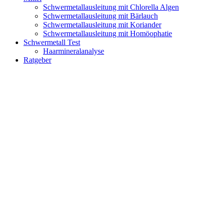
Schwermetallausleitung mit Chlorella Algen
Schwermetallausleitung mit Bärlauch
Schwermetallausleitung mit Koriander
Schwermetallausleitung mit Homöophatie
Schwermetall Test
Haarmineralanalyse
Ratgeber